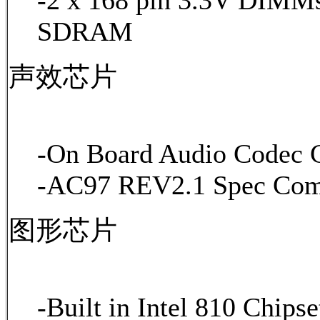
-2 x 168 pin 3.3V DIMMs
SDRAM
声效芯片
-On Board Audio Codec 
-AC97 REV2.1 Spec Com
图形芯片
-Built in Intel 810 Chipse