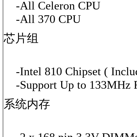
-All Celeron CPU
-All 370 CPU
芯片组
-Intel 810 Chipset ( I
-Support Up to 133MHz 
系统内存