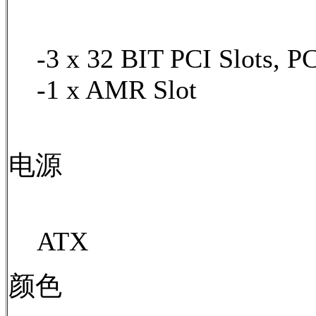
-3 x 32 BIT PCI Slots, P
-1 x AMR Slot
电源
ATX
颜色