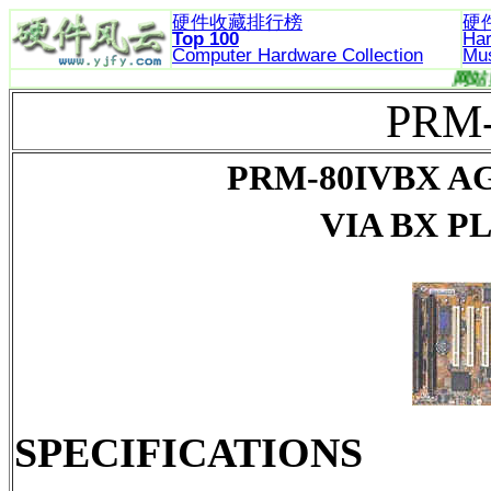
硬件收藏排行榜
硬
Top 100
Ha
Computer Hardware
Collection
Mu
PRM
PRM-80IVBX AG
VIA BX 
SPECIFICATIONS