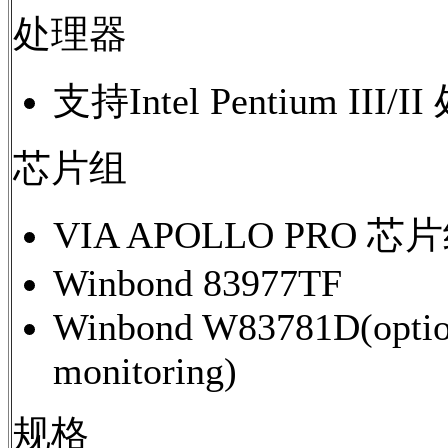
处理器
支持Intel Pentium III/
芯片组
VIA APOLLO PRO 芯
Winbond 83977TF
Winbond W83781D(option
monitoring)
规格