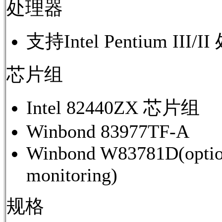
处理器
支持Intel Pentium III/
芯片组
Intel 82440ZX 芯片组
Winbond 83977TF-A
Winbond W83781D(option
monitoring)
规格