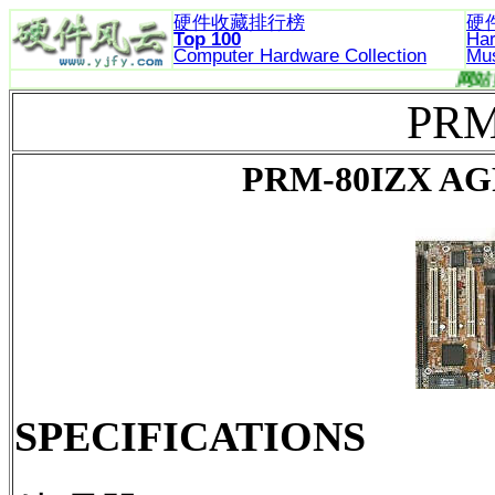
硬件收藏排行榜
硬
Top 100
Ha
Computer Hardware
Collection
Mu
PRM
PRM-80IZX AG
SPECIFICATIONS