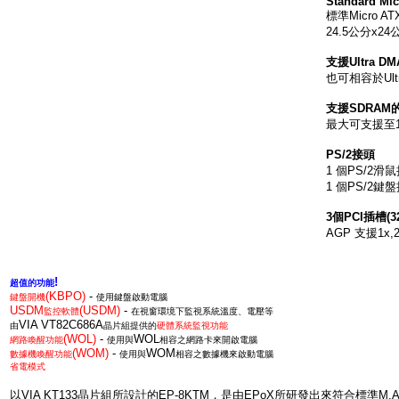
Standard Mic
標準
Micro AT
24.5
公分
x2
4
支援
Ultra DM
也可相容於
Ul
支援
SDRAM
最大可支援至
PS/2
接頭
1
個
PS/2
滑鼠
1
個
PS/2
鍵盤
3
個
PCI
插槽
(3
AGP
支援
1x,
!
超值的功能
(KBPO)
-
鍵盤開機
使用鍵盤啟動電腦
USDM
(USDM)
-
監控軟體
在視窗環境下監視系統溫度、電壓等
VIA VT82C686A
由
晶片組提供的
硬體系統監視功能
(WOL)
-
WOL
網路喚醒功能
使用與
相容之網路卡來開啟電腦
(WOM)
-
WOM
數據機喚醒功能
使用與
相容之數據機來啟動電腦
省電模式
以
VIA KT133
晶片組所設計的
EP-8KT
M
，是由
EPoX
所研發出來符合標準
M.