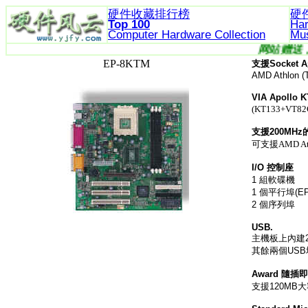
硬件收藏排行榜
硬
Top 100
Ha
Computer Hardware
Collection
Mu
网
EP-8KTM
支援
Socket A
AMD Athlon (
VIA Apollo 
(KT133+VT82
支援
200MHz
可支援AMD A
I/O
控制座
1
組軟碟機
1
個平行埠
(E
2
個序列埠
USB.
主機板上內建
其餘兩個
USB
Award
隨插
支援
120MB
大