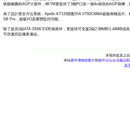
效能繪圖的
AGP
介面外，
8KT
M
更提供了
3
個
PCI
及一個
4x
相容的
AGP
插槽，
為了設計更全方位系統，
Apollo KT133
搭配
VIA VT82C686A
超級南橋晶片。
SB Pro
，超級
I/O
及硬體監控功能。
除了提供
2
組
ATA 33/66 EIDE
插座外，更提供可支援
2
組
2.88MB/1.44MB
或其
可供遙控設備來連結。
本
站
所提及之品
本站
硬件博物馆图片
和
硬件论坛会员藏品图
关