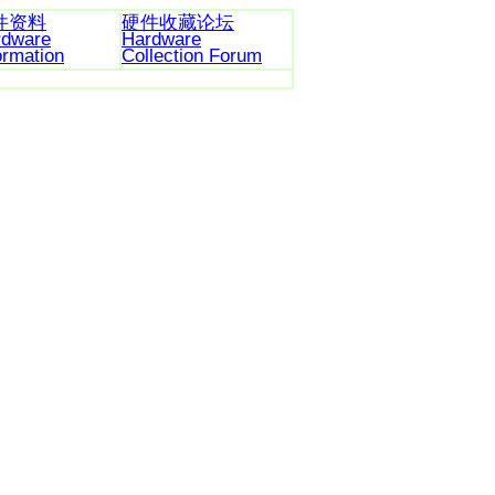
件资料
硬件收藏论坛
rdware
Hardware
ormation
Collection Forum
e.