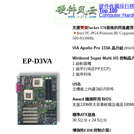
硬件收藏排行
Top 100
Computer Hard
支援
雙個
Socket 370規格的同速處
Intel FC-PGA Pentium III/ Copp
500-933MHz
VIA Apollo Pro 133A
晶片組
(694X
Winbond Super Multi I/O
控制晶
EP-D3VA
1
組軟碟機
1
個平行埠
(EPP,ECP)
2
個序列埠
USB.
主機板上內建
2
組
USB
埠
Award
隨插即用
BIOS.
支援
120MB
大容量軟碟設備及
100M
標準
ATX
規格
30.5
公分
x 24.5
公分
增強性EIDE控制介面1