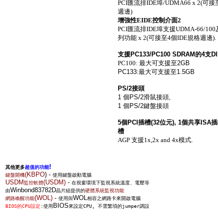
PCI匯流排IDE埠/UDMA66 x 2(可
週邊)
增強性EIDE控制介面2
PCI匯流排IDE埠支援UDMA-66/100
列功能 x 2(可接至4個IDE規格週邊).
支援
PC133/PC100 SDRAM
的
4
支
D
PC100: 最大可支援至
2GB
PC133:
最大可支援至
1.5GB
PS/2
接頭
1
個
PS/2
滑鼠接頭
,
1
個
PS/2
鍵盤接頭
5
個
PCI
插槽
(32
位元
), 1
個共享
ISA
插
槽
AGP 支援1x,2x and 4x模式.
!
其他更多
超值的功能
(KBPO
) -
鍵盤開機
使用鍵盤啟動電腦
USDM
(USDM)
-
監控軟體
在視窗環境下監視系統溫度、電壓等
Winbond83782D
由
晶片組提供的
硬體系統監視功能
(WOL)
-
WOL
網路喚醒功能
使用與
相容之網路卡來開啟電腦
BIOS
BIOS的CPU設定
:使用
來設定CPU, 不需繁瑣的jumper調設