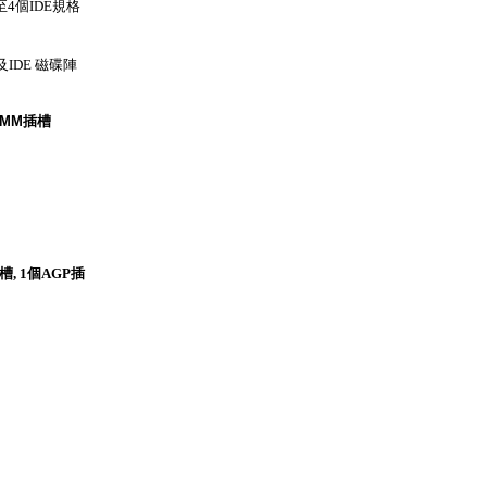
接至4個IDE規格
及IDE 磁碟陣
IMM
插槽
槽, 1個AGP插