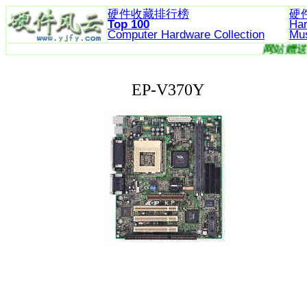
硬件收藏排行榜
硬
Top 100
Ha
Computer Hardware
Collection
Mu
EP-V370Y