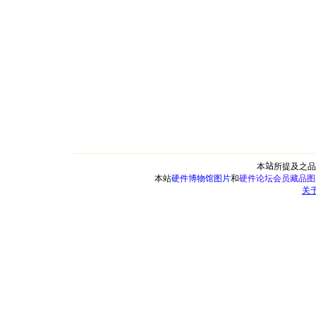
本
站
所提及之品
本站
硬件博物馆图片
和
硬件论坛会员藏品图
关