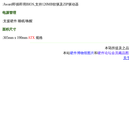
:Award即插即用BIOS,支持120MB软驱及ZIP驱动器
电源管理
:支援硬件 睡眠/唤醒
面积尺寸
:305mm x 190mm
ATX
规格
本
站
所提及之品
本站
硬件博物馆图片
和
硬件论坛会员藏品图
关