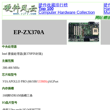
硬件收藏排行榜
硬
Top 100
Ha
Computer Hardware
Collection
Mu
EP-ZX370A
中央处理器
Intel 赛揚处理器(新370PIN封装)
主频范围
:300-466 MHz
芯片组型号
:VIA APOLLO PRO (66/100/
133MHz
)AGPset
内存插槽
:168脚SDRAM插槽三条
IO晶片型号
:华邦 Ultra multi I/O W83977TF