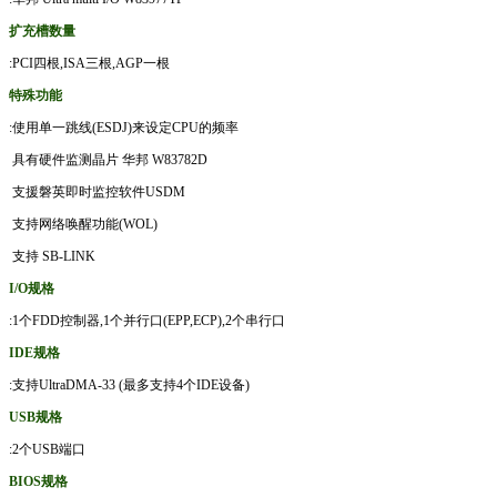
扩充槽数量
:PCI四根,ISA三根,AGP一根
特殊功能
:使用单一跳线(ESDJ)来设定CPU的频率
具有硬件监测晶片 华邦 W83782D
支援磐英即时监控软件USDM
支持网络唤醒功能(WOL)
支持 SB-LINK
I/O规格
:1个FDD控制器,1个并行口(EPP,ECP),2个串行口
IDE规格
:支持UltraDMA-33
(最多支持4个IDE设备)
USB规格
:2个USB端口
BIOS规格