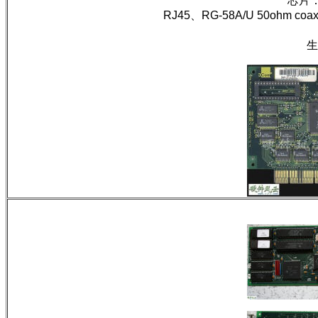
芯片：3
RJ45、RG-58A/U 50ohm coaxi
生