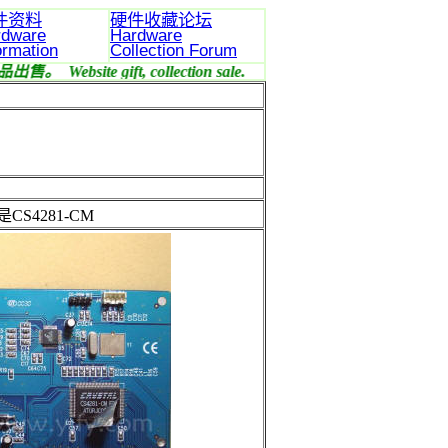
件资料
硬件收藏论坛
rdware
Hardware
ormation
Collection Forum
CS4281-CM