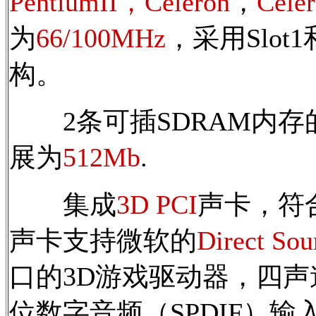
PentiumII，Celeron
，
Cel
为
66/100MHz
，采用Slot1和S
构。
2条可插SDRAM内存
展为
512Mb
.
集成
3D PCI
声卡，符合
声卡支持微软的
Direct So
口的3D游戏驱动器，四声
位数字音频（SPDIF）输