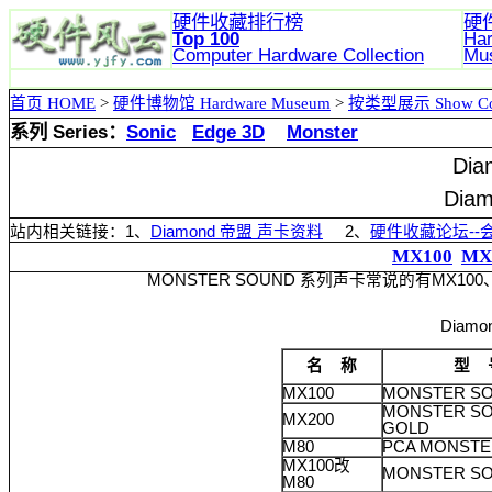
硬件收藏排行榜
硬
Top 100
Ha
Computer Hardware
Collection
Mu
首页 HOME
>
硬件博物馆 Hardware Museum
>
按类型展示 Show Col
系列 Series：
Sonic
Edge 3D
Monster
Di
Dia
站内相关链接：1、
Diamond 帝盟 声卡资料
2、
硬件收藏论坛--
MX100
MX
MONSTER SOUND 系列声卡常说的有MX10
Diamond 帝盟 M
名 称
型 
MX100
MONSTER S
MONSTER S
MX200
GOLD
M80
PCA MONSTE
MX100改
MONSTER S
M80