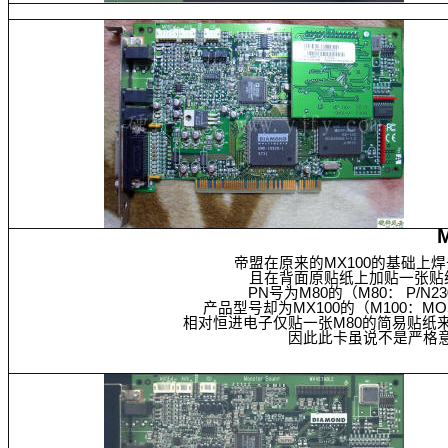
帝盟在原来的MX100的基础
且在背面原贴纸上加贴一张贴
PN号为M80的（M80： P/N2301
产品型号却为MX100的（M100：MOST
相对恒进电子仅贴一张M80的简易贴纸
因此此卡虽说不是严格